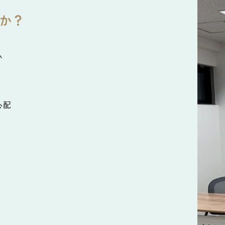
か？
い
心配