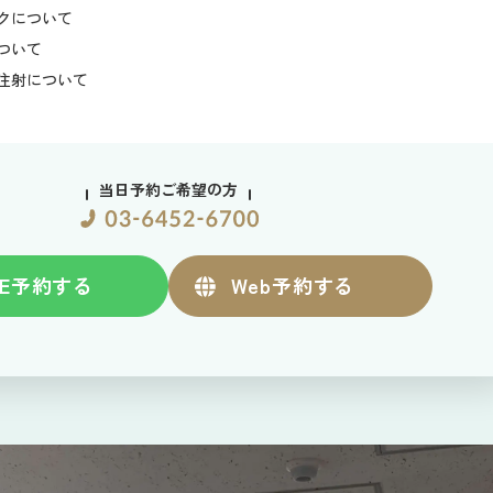
）
クについて
ついて
注射について
当日予約ご希望の方
練です。
テーションをしたり、
ントの方法などを学びます。
E
予約する
Web
予約する