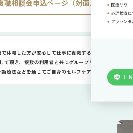
復職相談会申込ページ（対面/オンライン
医療リワー
心理検査に
プラセンタ
調で休職した方が安心して仕事に復職するためのリハビリ訓
院して頂き、複数の利用者と共にグループワークやプレゼン
行動療法などを通じてご自身のセルフケア、セルフマネジメ
LIN