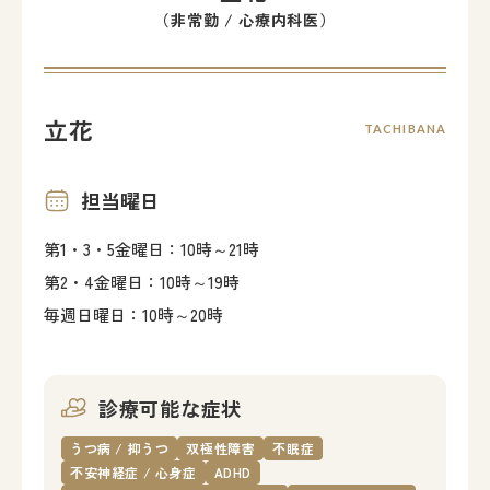
（非常勤 / 心療内科医）
立花
TACHIBANA
担当曜日
第1・3・5金曜日：10時～21時
第2・4金曜日：10時～19時
毎週日曜日：10時～20時
診療可能な症状
うつ病 / 抑うつ
双極性障害
不眠症
不安神経症 / 心身症
ADHD