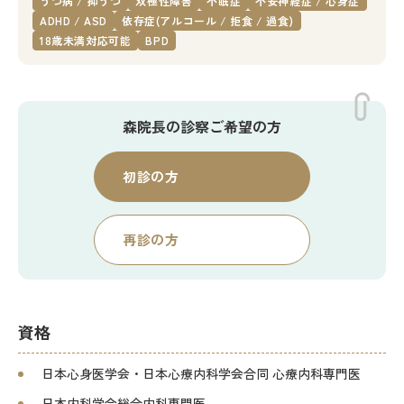
うつ病 / 抑うつ
双極性障害
不眠症
不安神経症 / 心身症
ADHD / ASD
依存症(アルコール / 拒食 / 過食)
18歳未満対応可能
BPD
森院長の
診察ご希望の方
初診の方
再診の方
資格
日本心身医学会・日本心療内科学会合同 心療内科専門医
日本内科学会総合内科専門医