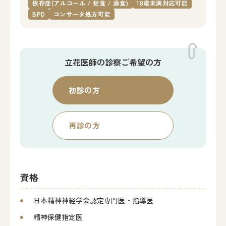
依存症(アルコール / 拒食 / 過食)
18歳未満対応可能
BPD
コンサータ処方可能
立花医師の
診察ご希望の方
初診の方
再診の方
資格
日本精神神経学会認定専門医・指導医
精神保健指定医