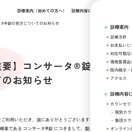
診療案内（初めての方へ）
診療内容について
所属医師の
ータ®錠の処方についてのお知らせ
診療案内
診療方針
お支払いに
対応可能な
後発医薬品
重要】コンサータ®錠の処方
院内掲示・
てのお知らせ
アクセス
診療内容
カウンセリ
個別カウ
をご利用いただき、誠にありがとうございます。
集団カウ
治療薬である コンサータ®錠 につきまして、製造販売元である ヤ
オンライン