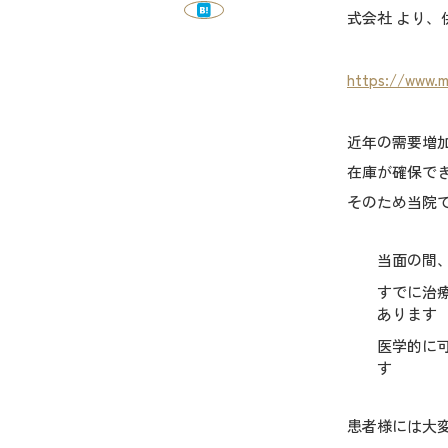
式会社 より
https://www.m
近年の需要増
在庫が確保で
そのため当院
当面の間
すでに治
あります
医学的に
す
患者様には大