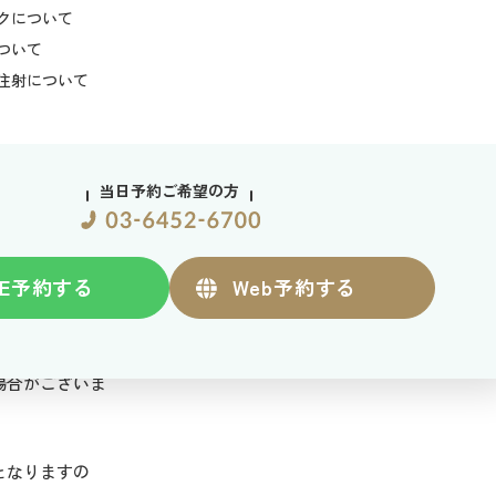
クについて
ついて
注射について
において十分な
当日予約ご希望の方
E
予約する
Web
予約する
ます
きない可能性が
場合がございま
となりますの