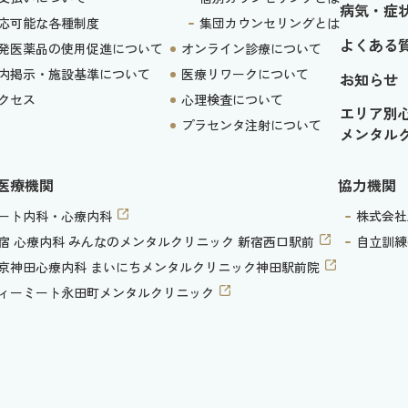
病気・症
応可能な各種制度
集団カウンセリングとは
よくある
発医薬品の使用促進について
オンライン診療について
内掲示・施設基準について
医療リワークについて
お知らせ
クセス
心理検査について
エリア別
プラセンタ注射について
メンタル
医療機関
協力機関
ート内科・心療内科
株式会社A
宿 心療内科 みんなのメンタルクリニック 新宿西口駅前
自立訓練
京神田心療内科 まいにちメンタルクリニック神田駅前院
ィーミート永田町メンタルクリニック