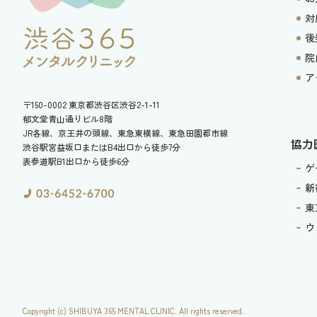
対
後
院
ア
〒150-0002
東京都渋谷区渋谷2-1-11
郁文堂青山通りビル8階
JR各線、京王井の頭線、東急東横線、東急田園都市線
協力
渋谷駅宮益坂口またはB4出口から徒歩7分
表参道駅B1出口から徒歩6分
ゲ
新
東
ウ
Copyright (c) SHIBUYA 365 MENTAL CLINIC. All rights reserved.