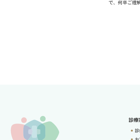
で、何卒ご理
診療
診
お