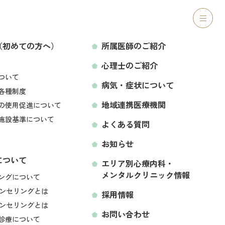
ご紹介
心理士のご紹介
病気・症状について
アクセス
（初めての方へ）
所属医師のご紹介
2026.02.20
心理士のご紹介
LINEから予約する
ついて
病気・症状について
各種制度
地域連携医療機関
の使用促進について
につ
施設基準について
よくある質問
お知らせ
について
エリア別心療内科・
メンタルクリニック情報
空き状況をみて予約する
ングについて
ンセリングとは
採用情報
ンセリングとは
お問い合わせ
ンセンファーマ株
診療について