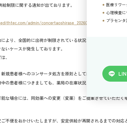
医療リワー
、供給制限に関する通知が出ております。
心理検査に
プラセンタ
edithtec.com/admin/concertaoshirase_202602.pdf
加により、全国的に出荷が制限されている状況が続いており、薬局
きないケースが発生しております。
では、
LIN
、新規患者様へのコンサータ処方を原則として控えさせていただき
療中の患者様につきましても、薬局の在庫状況によってはお渡しで
可能な場合には、同効薬への変更（変薬）をご提案させていただく
変ご不便をおかけいたしますが、安定供給が再開されるまでの対応