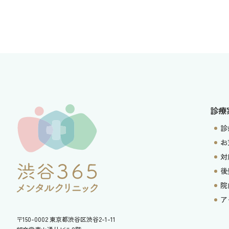
診療
診
お
対
後
院
ア
〒150-0002
東京都渋谷区渋谷2-1-11