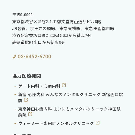
〒150-0002
東京都渋谷区渋谷2-1-11
郁文堂青山通りビル8階
JR各線、京王井の頭線、東急東横線、東急田園都市線
渋谷駅宮益坂口またはB4出口から徒歩7分
表参道駅B1出口から徒歩6分
協力医療機関
ゲート内科・心療内科
新宿 心療内科 みんなのメンタルクリニック 新宿西口駅
前
東京神田心療内科 まいにちメンタルクリニック神田駅
前院
ウィーミート永田町メンタルクリニック