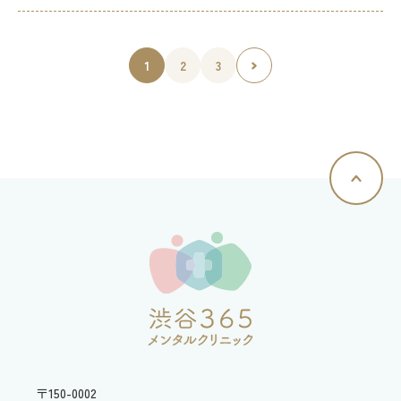
1
2
3
〒150-0002