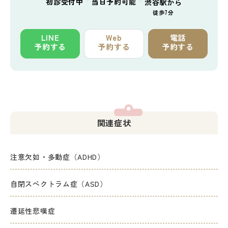
初診
受付中
当日予約
可能
渋谷駅から
徒歩7分
LINE
Web
電話
予約する
予約する
予約する
関連症状
注意欠如・多動症（ADHD）
自閉スペクトラム症（ASD）
遷延性悲嘆症