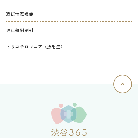
遷延性悲嘆症
遅延報酬割引
トリコチロマニア（抜毛症）