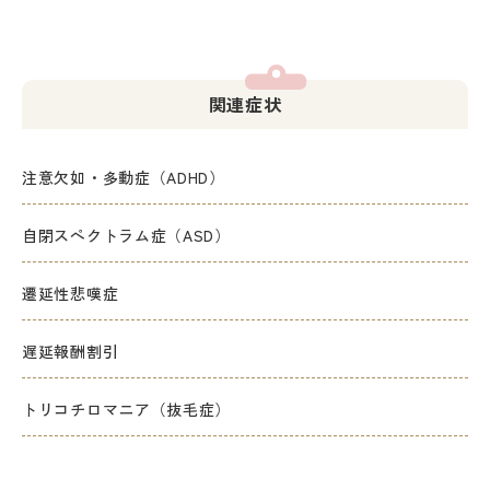
関連症状
注意欠如・多動症（ADHD）
自閉スペクトラム症（ASD）
遷延性悲嘆症
遅延報酬割引
トリコチロマニア（抜毛症）