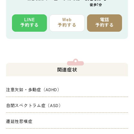
徒歩7分
LINE
Web
電話
予約する
予約する
予約する
関連症状
注意欠如・多動症（ADHD）
自閉スペクトラム症（ASD）
遷延性悲嘆症