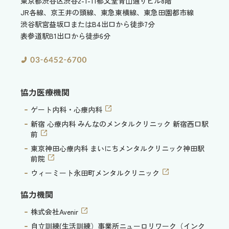
東京都渋谷区渋谷2-1-11
郁文堂青山通りビル8階
JR各線、京王井の頭線、東急東横線、東急田園都市線
渋谷駅宮益坂口またはB4出口から徒歩7分
表参道駅B1出口から徒歩6分
協力医療機関
ゲート内科・心療内科
新宿 心療内科 みんなのメンタルクリニック 新宿西口駅
前
東京神田心療内科 まいにちメンタルクリニック神田駅
前院
ウィーミート永田町メンタルクリニック
協力機関
株式会社Avenir
自立訓練(生活訓練）事業所ニューロリワーク（インク