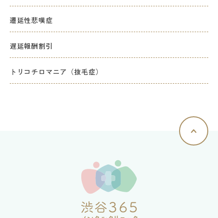
遷延性悲嘆症
遅延報酬割引
トリコチロマニア（抜毛症）