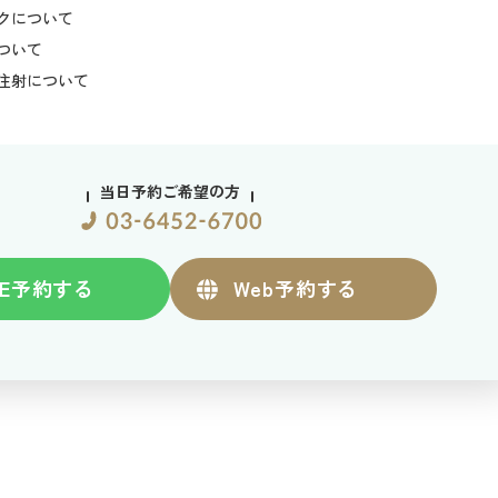
クについて
注意欠如・多動症（ADHD）
ついて
注射について
自閉スペクトラム症（ASD）
遷延性悲嘆症
当日予約ご希望の方
遅延報酬割引
トリコチロマニア（抜毛症）
E
予約する
Web
予約する