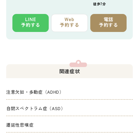
徒歩7分
LINE
Web
電話
予約する
予約する
予約する
関連症状
注意欠如・多動症（ADHD）
自閉スペクトラム症（ASD）
遷延性悲嘆症