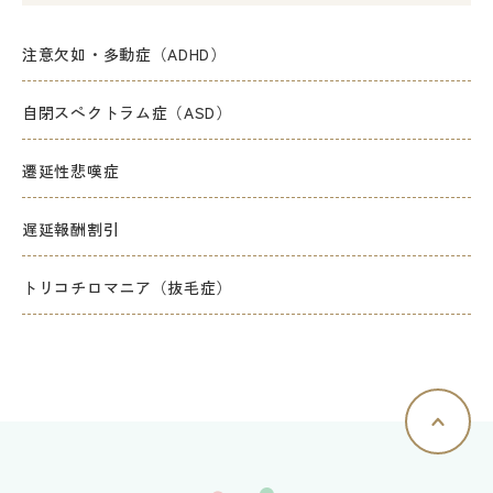
注意欠如・多動症（ADHD）
自閉スペクトラム症（ASD）
遷延性悲嘆症
遅延報酬割引
トリコチロマニア（抜毛症）