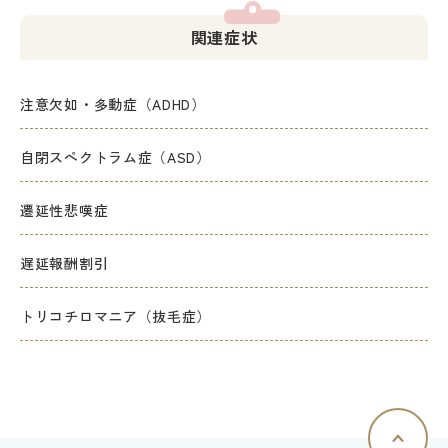
関連症状
注意欠如・多動症（ADHD）
自閉スペクトラム症（ASD）
遷延性悲嘆症
遅延報酬割引
トリコチロマニア（抜毛症）