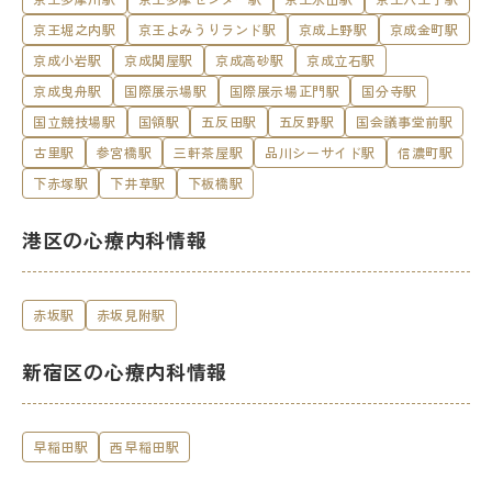
京王堀之内駅
京王よみうりランド駅
京成上野駅
京成金町駅
京成小岩駅
京成関屋駅
京成高砂駅
京成立石駅
京成曳舟駅
国際展示場駅
国際展示場正門駅
国分寺駅
国立競技場駅
国領駅
五反田駅
五反野駅
国会議事堂前駅
古里駅
参宮橋駅
三軒茶屋駅
品川シーサイド駅
信濃町駅
下赤塚駅
下井草駅
下板橋駅
港区の心療内科情報
赤坂駅
赤坂見附駅
新宿区の心療内科情報
早稲田駅
西早稲田駅