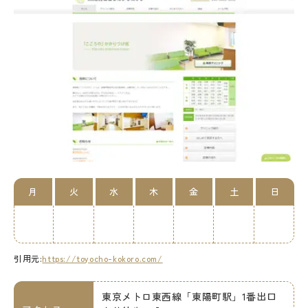
月
火
水
木
金
土
日
引用元:
https://toyocho-kokoro.com/
東京メトロ東西線「東陽町駅」1番出口