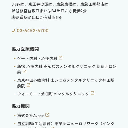
JR各線、京王井の頭線、東急東横線、東急田園都市線
渋谷駅宮益坂口またはB4出口から徒歩7分
表参道駅B1出口から徒歩6分
協力医療機関
ゲート内科・心療内科
新宿 心療内科 みんなのメンタルクリニック 新宿西口駅
前
東京神田心療内科 まいにちメンタルクリニック神田駅
前院
ウィーミート永田町メンタルクリニック
協力機関
株式会社Avenir
自立訓練(生活訓練）事業所ニューロリワーク（インク