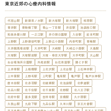
東京近郊の心療内科情報
代官山駅
新御茶ノ水駅
新大塚駅
新大塚駅
相原駅
青井駅
青物横丁駅
青山一丁目駅
井荻駅
池袋西口駅
和泉多摩川駅
一之江駅
井の頭公園駅
入谷駅
岩本町駅
上野駅
上野御徒町駅
上野広小路駅
内幸町駅
青梅駅
大井競馬場前駅
大井町駅
大崎駅
大崎広小路駅
大島駅
大塚駅
大塚駅前駅
大塚・帝京大学駅
大手町駅
大山駅
お台場海浜公園駅
外苑前駅
お花茶屋駅
勝どき駅
上井草駅
上板橋駅
上北沢駅
上北台駅
上石神井駅
上中里駅
上野毛駅
上町駅
亀有駅
亀戸駅
亀戸水神駅
唐木田駅
北赤羽駅
北綾瀬駅
北池袋駅
北参道駅
北品川駅
北千住駅
北千束駅
北野駅
北八王子駅
北府中駅
喜多見駅
吉祥寺駅
京橋駅
久が原駅
久我山駅
九段下駅
九品仏駅
久米川駅
京王片倉駅
京王多摩川駅
京王多摩センター駅
京王永山駅
京王八王子駅