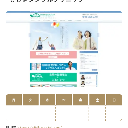
月
火
水
木
金
土
日
引用元:
https://hibikimental.com/