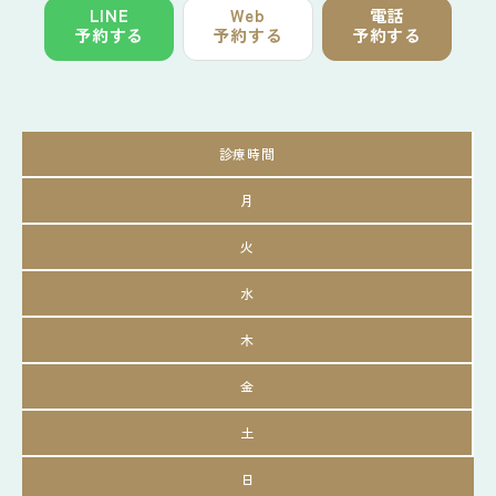
LINE
Web
電話
予約する
予約する
予約する
診療時間
月
火
水
木
金
土
日