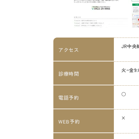
JR中央
アクセス
火~金9:
診療時間
○
電話予約
×
WEB予約