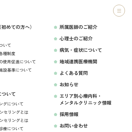
ご紹介
心理士のご紹介
病気・症状について
アクセス
リニック
（初めての方へ）
所属医師のご紹介
心理士のご紹介
LINEから予約する
ついて
病気・症状について
各種制度
地域連携医療機関
の使用促進について
療内科・メンタ
施設基準について
よくある質問
お知らせ
について
エリア別心療内科・
メンタルクリニック情報
空き状況をみて予約する
ングについて
ンセリングとは
採用情報
ンセリングとは
お問い合わせ
診療について