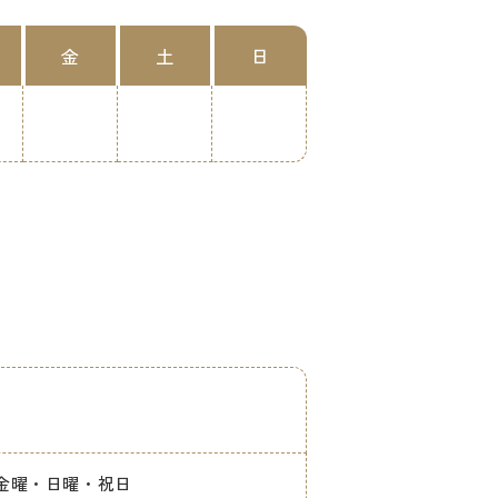
金
土
日
】火曜・金曜・日曜・祝日