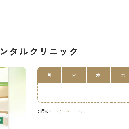
ンタルクリニック
月
火
水
木
引用元:
https://takano-cl.jp/