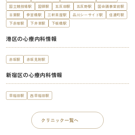
国立競技場駅
国領駅
五反田駅
五反野駅
国会議事堂前駅
古里駅
参宮橋駅
三軒茶屋駅
品川シーサイド駅
信濃町駅
下赤塚駅
下井草駅
下板橋駅
港区の心療内科情報
赤坂駅
赤坂見附駅
新宿区の心療内科情報
早稲田駅
西早稲田駅
クリニック一覧へ