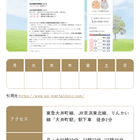
月
火
水
木
金
土
日
引用元:
https://www.ooi-mentalclinic.com/
東急大井町線、JR京浜東北線、りんかい
アクセス
線「大井町駅」駅下車 徒歩3分
月・土09時30分～13時30分 /15時30分～