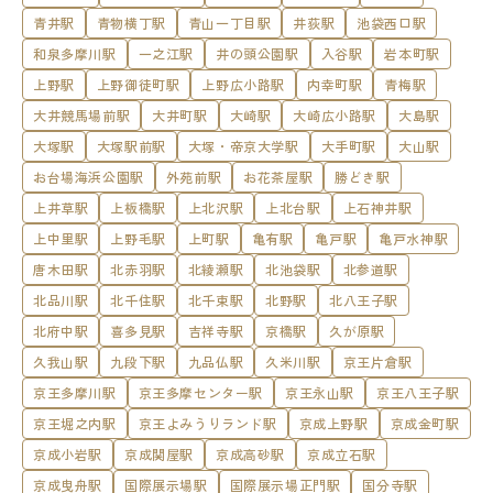
青井駅
青物横丁駅
青山一丁目駅
井荻駅
池袋西口駅
和泉多摩川駅
一之江駅
井の頭公園駅
入谷駅
岩本町駅
上野駅
上野御徒町駅
上野広小路駅
内幸町駅
青梅駅
大井競馬場前駅
大井町駅
大崎駅
大崎広小路駅
大島駅
大塚駅
大塚駅前駅
大塚・帝京大学駅
大手町駅
大山駅
お台場海浜公園駅
外苑前駅
お花茶屋駅
勝どき駅
上井草駅
上板橋駅
上北沢駅
上北台駅
上石神井駅
上中里駅
上野毛駅
上町駅
亀有駅
亀戸駅
亀戸水神駅
唐木田駅
北赤羽駅
北綾瀬駅
北池袋駅
北参道駅
北品川駅
北千住駅
北千束駅
北野駅
北八王子駅
北府中駅
喜多見駅
吉祥寺駅
京橋駅
久が原駅
久我山駅
九段下駅
九品仏駅
久米川駅
京王片倉駅
京王多摩川駅
京王多摩センター駅
京王永山駅
京王八王子駅
京王堀之内駅
京王よみうりランド駅
京成上野駅
京成金町駅
京成小岩駅
京成関屋駅
京成高砂駅
京成立石駅
京成曳舟駅
国際展示場駅
国際展示場正門駅
国分寺駅