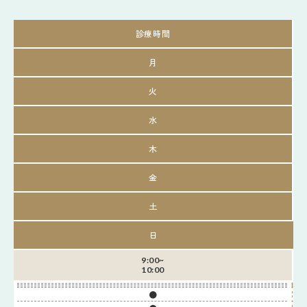
診療時間
月
火
水
木
金
土
日
9:00~
10:00
●