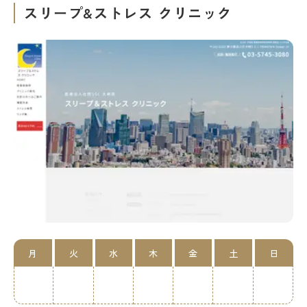
スリープ&ストレス クリニック
月
火
水
木
金
土
日