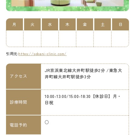
月
火
水
木
金
土
日
引用元:
https://sobani-clinic.com/
JR京浜東北線大井町駅徒歩2分 /東急大
アクセス
井町線大井町駅徒歩3分
10:00-13:00/15:00-18:30【休診日】月・
診療時間
日祝
○
電話予約