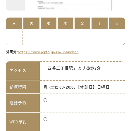
月
火
水
木
金
土
日
引用元:
https://www.jcptd.jp/rokubancho/
「四谷三丁目駅」より徒歩2分
アクセス
診療時間
月~土12:00-20:00【休診日】日曜日
○
電話予約
○
WEB予約