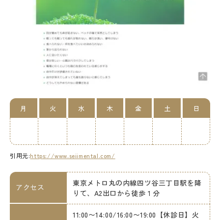
月
火
水
木
金
土
日
引用元:
https://www.seiimental.com/
東京メトロ丸の内線四ツ谷三丁目駅を降
アクセス
りて、A2出口から徒歩１分
11:00〜14:00/16:00〜19:00【休診日】火