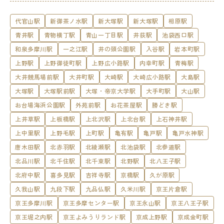
代官山駅
新御茶ノ水駅
新大塚駅
新大塚駅
相原駅
青井駅
青物横丁駅
青山一丁目駅
井荻駅
池袋西口駅
和泉多摩川駅
一之江駅
井の頭公園駅
入谷駅
岩本町駅
上野駅
上野御徒町駅
上野広小路駅
内幸町駅
青梅駅
大井競馬場前駅
大井町駅
大崎駅
大崎広小路駅
大島駅
大塚駅
大塚駅前駅
大塚・帝京大学駅
大手町駅
大山駅
お台場海浜公園駅
外苑前駅
お花茶屋駅
勝どき駅
上井草駅
上板橋駅
上北沢駅
上北台駅
上石神井駅
上中里駅
上野毛駅
上町駅
亀有駅
亀戸駅
亀戸水神駅
唐木田駅
北赤羽駅
北綾瀬駅
北池袋駅
北参道駅
北品川駅
北千住駅
北千束駅
北野駅
北八王子駅
北府中駅
喜多見駅
吉祥寺駅
京橋駅
久が原駅
久我山駅
九段下駅
九品仏駅
久米川駅
京王片倉駅
京王多摩川駅
京王多摩センター駅
京王永山駅
京王八王子駅
京王堀之内駅
京王よみうりランド駅
京成上野駅
京成金町駅