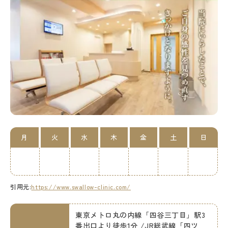
月
火
水
木
金
土
日
引用元:
https://www.swallow-clinic.com/
東京メトロ丸の内線「四谷三丁目」駅3
番出口より徒歩1分 /JR総武線「四ツ