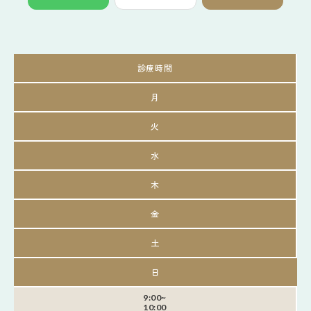
診療時間
月
火
水
木
金
土
日
9:00~
10:00