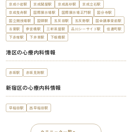
京成小岩駅
京成関屋駅
京成高砂駅
京成立石駅
京成曳舟駅
国際展示場駅
国際展示場正門駅
国分寺駅
国立競技場駅
国領駅
五反田駅
五反野駅
国会議事堂前駅
古里駅
参宮橋駅
三軒茶屋駅
品川シーサイド駅
信濃町駅
下赤塚駅
下井草駅
下板橋駅
港区の心療内科情報
赤坂駅
赤坂見附駅
新宿区の心療内科情報
早稲田駅
西早稲田駅
クリニック一覧へ