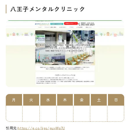
八王子メンタルクリニック
月
火
水
木
金
土
日
引用元:
https://g.co/kgs/guvWp7U