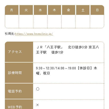
月
火
水
木
金
土
日
引用元:
https://www.hnmclinic.jp/
ＪＲ「八王子駅」 北口徒歩3分 京王八
アクセス
王子駅 徒歩1分
9:30～12:30/14:00～19:00【休診日】木
診療時間
曜、祝日
○
電話予約
×
WEB予約