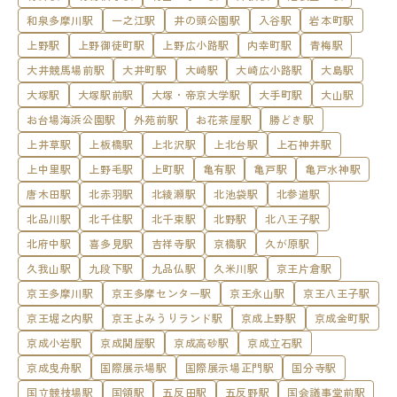
和泉多摩川駅
一之江駅
井の頭公園駅
入谷駅
岩本町駅
上野駅
上野御徒町駅
上野広小路駅
内幸町駅
青梅駅
大井競馬場前駅
大井町駅
大崎駅
大崎広小路駅
大島駅
大塚駅
大塚駅前駅
大塚・帝京大学駅
大手町駅
大山駅
お台場海浜公園駅
外苑前駅
お花茶屋駅
勝どき駅
上井草駅
上板橋駅
上北沢駅
上北台駅
上石神井駅
上中里駅
上野毛駅
上町駅
亀有駅
亀戸駅
亀戸水神駅
唐木田駅
北赤羽駅
北綾瀬駅
北池袋駅
北参道駅
北品川駅
北千住駅
北千束駅
北野駅
北八王子駅
北府中駅
喜多見駅
吉祥寺駅
京橋駅
久が原駅
久我山駅
九段下駅
九品仏駅
久米川駅
京王片倉駅
京王多摩川駅
京王多摩センター駅
京王永山駅
京王八王子駅
京王堀之内駅
京王よみうりランド駅
京成上野駅
京成金町駅
京成小岩駅
京成関屋駅
京成高砂駅
京成立石駅
京成曳舟駅
国際展示場駅
国際展示場正門駅
国分寺駅
国立競技場駅
国領駅
五反田駅
五反野駅
国会議事堂前駅