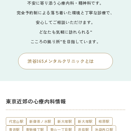
不安に寄り添う心療内科・精神科です。
完全予約制による落ち着いた環境と丁寧な診療で、
安心してご相談いただけます。
どなたも気軽に訪れられる“
こころの拠り所”を目指しています。
渋谷365メンタルクリニックとは
東京近郊の心療内科情報
代官山駅
新御茶ノ水駅
新大塚駅
新大塚駅
相原駅
青井駅
青物横丁駅
青山一丁目駅
井荻駅
池袋西口駅