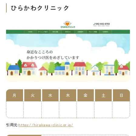
ひらかわクリニック
月
火
水
木
金
土
日
引用元:
https://hirakawa-clinic.or.jp/