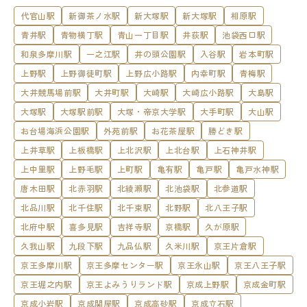
代官山駅
新御茶ノ水駅
新大塚駅
新大塚駅
相原駅
青井駅
青物横丁駅
青山一丁目駅
井荻駅
池袋西口駅
和泉多摩川駅
一之江駅
井の頭公園駅
入谷駅
岩本町駅
上野駅
上野御徒町駅
上野広小路駅
内幸町駅
青梅駅
大井競馬場前駅
大井町駅
大崎駅
大崎広小路駅
大島駅
大塚駅
大塚駅前駅
大塚・帝京大学駅
大手町駅
大山駅
お台場海浜公園駅
外苑前駅
お花茶屋駅
勝どき駅
上井草駅
上板橋駅
上北沢駅
上北台駅
上石神井駅
上中里駅
上野毛駅
上町駅
亀有駅
亀戸駅
亀戸水神駅
唐木田駅
北赤羽駅
北綾瀬駅
北池袋駅
北参道駅
北品川駅
北千住駅
北千束駅
北野駅
北八王子駅
北府中駅
喜多見駅
吉祥寺駅
京橋駅
久が原駅
久我山駅
九段下駅
九品仏駅
久米川駅
京王片倉駅
京王多摩川駅
京王多摩センター駅
京王永山駅
京王八王子駅
京王堀之内駅
京王よみうりランド駅
京成上野駅
京成金町駅
京成小岩駅
京成関屋駅
京成高砂駅
京成立石駅