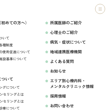
ご紹介
心理士のご紹介
病気・症状について
アクセス
ニック
（初めての方へ）
所属医師のご紹介
心理士のご紹介
LINEから予約する
ついて
病気・症状について
各種制度
地域連携医療機関
の使用促進について
内科・メンタル
施設基準について
よくある質問
お知らせ
について
エリア別心療内科・
メンタルクリニック情報
空き状況をみて予約する
ングについて
ンセリングとは
採用情報
ンセリングとは
お問い合わせ
診療について