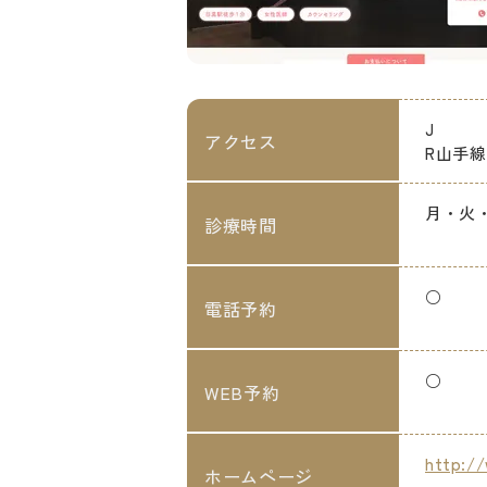
J
アクセス
R山手
月・火・水
診療時間
○
電話予約
○
WEB予約
http://
ホームページ