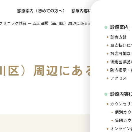
診療案内（初めての方へ）
診療内容について
所属医師の
クリニック情報
五反田駅（品川区）周辺にある心療内科・メンタルクリ
診療案内
診療方針
お支払いに
対応可能な
後発医薬品
川区）周辺にある心療
院内掲示・
アクセス
診療内容
カウンセリ
個別カウ
集団カウ
オンライン