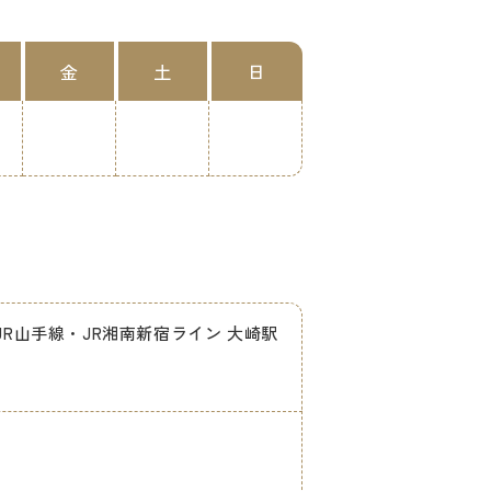
金
土
日
/JR山手線・JR湘南新宿ライン 大崎駅