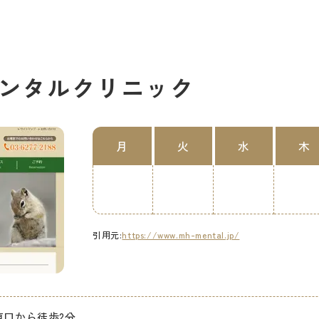
ンタルクリニック
月
火
水
木
引用元:
https://www.mh-mental.jp/
東口から徒歩2分