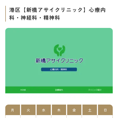
港区【新橋アサイクリニック】心療内
科・神経科・精神科
月
火
水
木
金
土
日