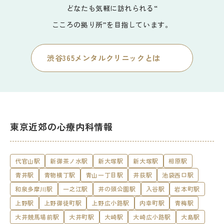
どなたも気軽に訪れられる“
こころの拠り所”を目指しています。
渋谷365メンタルクリニックとは
東京近郊の心療内科情報
代官山駅
新御茶ノ水駅
新大塚駅
新大塚駅
相原駅
青井駅
青物横丁駅
青山一丁目駅
井荻駅
池袋西口駅
和泉多摩川駅
一之江駅
井の頭公園駅
入谷駅
岩本町駅
上野駅
上野御徒町駅
上野広小路駅
内幸町駅
青梅駅
大井競馬場前駅
大井町駅
大崎駅
大崎広小路駅
大島駅