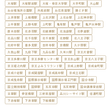
大塚駅
大塚駅前駅
大塚・帝京大学駅
大手町駅
大山駅
お台場海浜公園駅
外苑前駅
お花茶屋駅
勝どき駅
上井草駅
上板橋駅
上北沢駅
上北台駅
上石神井駅
上中里駅
上野毛駅
上町駅
亀有駅
亀戸駅
亀戸水神駅
唐木田駅
北赤羽駅
北綾瀬駅
北池袋駅
北参道駅
北品川駅
北千住駅
北千束駅
北野駅
北八王子駅
北府中駅
喜多見駅
吉祥寺駅
京橋駅
久が原駅
久我山駅
九段下駅
九品仏駅
久米川駅
京王片倉駅
京王多摩川駅
京王多摩センター駅
京王永山駅
京王八王子駅
京王堀之内駅
京王よみうりランド駅
京成上野駅
京成金町駅
京成小岩駅
京成関屋駅
京成高砂駅
京成立石駅
京成曳舟駅
国際展示場駅
国際展示場正門駅
国分寺駅
国立競技場駅
国領駅
五反田駅
五反野駅
国会議事堂前駅
古里駅
参宮橋駅
三軒茶屋駅
品川シーサイド駅
信濃町駅
下赤塚駅
下井草駅
下板橋駅