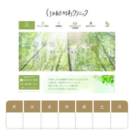
月
火
水
木
金
土
日