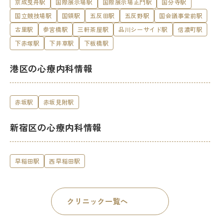
京成曳舟駅
国際展示場駅
国際展示場正門駅
国分寺駅
国立競技場駅
国領駅
五反田駅
五反野駅
国会議事堂前駅
古里駅
参宮橋駅
三軒茶屋駅
品川シーサイド駅
信濃町駅
下赤塚駅
下井草駅
下板橋駅
港区の心療内科情報
赤坂駅
赤坂見附駅
新宿区の心療内科情報
早稲田駅
西早稲田駅
クリニック一覧へ