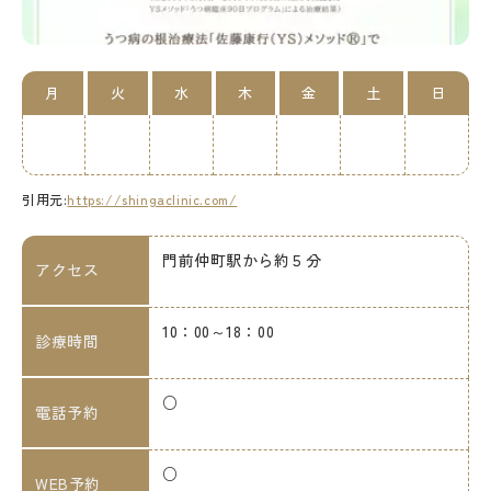
月
火
水
木
金
土
日
引用元:
https://shingaclinic.com/
門前仲町駅から約５分
アクセス
10：00～18：00
診療時間
○
電話予約
○
WEB予約