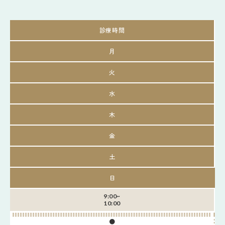
診療時間
月
火
水
木
金
土
日
9:00~
10:00
●