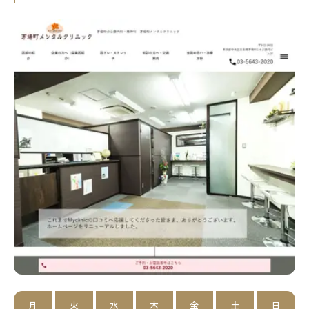
月
火
水
木
金
土
日