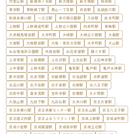
代官山駅
新御茶ノ水駅
新大塚駅
新大塚駅
相原駅
青井駅
青物横丁駅
青山一丁目駅
井荻駅
池袋西口駅
和泉多摩川駅
一之江駅
井の頭公園駅
入谷駅
岩本町駅
上野駅
上野御徒町駅
上野広小路駅
内幸町駅
青梅駅
大井競馬場前駅
大井町駅
大崎駅
大崎広小路駅
大島駅
大塚駅
大塚駅前駅
大塚・帝京大学駅
大手町駅
大山駅
お台場海浜公園駅
外苑前駅
お花茶屋駅
勝どき駅
上井草駅
上板橋駅
上北沢駅
上北台駅
上石神井駅
上中里駅
上野毛駅
上町駅
亀有駅
亀戸駅
亀戸水神駅
唐木田駅
北赤羽駅
北綾瀬駅
北池袋駅
北参道駅
北品川駅
北千住駅
北千束駅
北野駅
北八王子駅
北府中駅
喜多見駅
吉祥寺駅
京橋駅
久が原駅
久我山駅
九段下駅
九品仏駅
久米川駅
京王片倉駅
京王多摩川駅
京王多摩センター駅
京王永山駅
京王八王子駅
京王堀之内駅
京王よみうりランド駅
京成上野駅
京成金町駅
京成小岩駅
京成関屋駅
京成高砂駅
京成立石駅