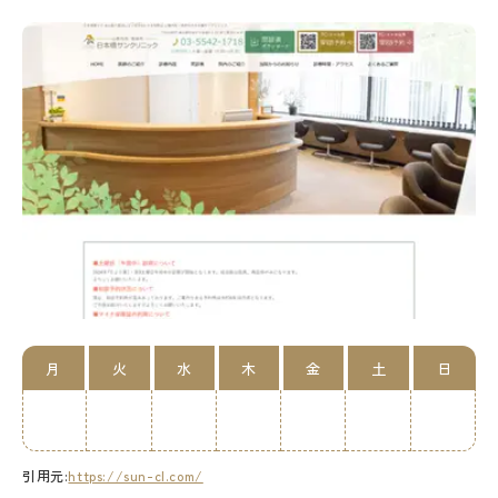
月
火
水
木
金
土
日
引用元:
https://sun-cl.com/