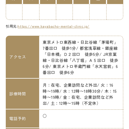
引用元:
https://www.kayabacho-mental-clinic.jp/
東京メトロ東西線・日比谷線「茅場町」
7番出口 徒歩1分/ 都営浅草線・銀座線
「日本橋」Ｄ２出口 徒歩5分/ JR京葉
アクセス
線・日比谷線「八丁堀」Ａ５出口 徒歩
6分/ 東京メトロ半蔵門線「水天宮前」6
番出口 徒歩6分
月：在宅、企業訪問など外出/ 火：16
時〜19時/ 水：12時〜18時30分/ 木：15
診療時間
時〜19時/ 金：在宅、企業訪問など外
出/ 土：12時〜15時（不定休）
○
電話予約