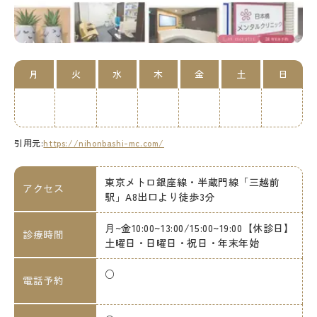
月
火
水
木
金
土
日
引用元:
https://nihonbashi-mc.com/
東京メトロ銀座線・半蔵門線「三越前
アクセス
駅」A8出口より徒歩3分
月~金10:00~13:00/15:00~19:00【休診日】
診療時間
土曜日・日曜日・祝日・年末年始
○
電話予約