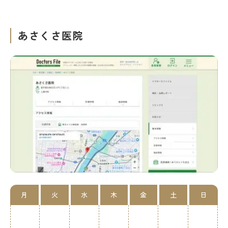
あさくさ医院
月
火
水
木
金
土
日