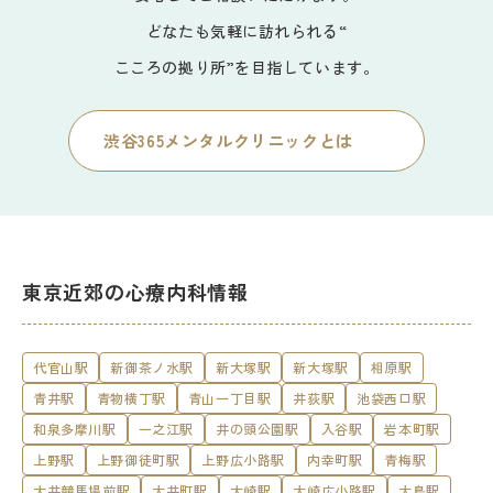
どなたも気軽に訪れられる“
こころの拠り所”を目指しています。
渋谷365メンタルクリニックとは
東京近郊の心療内科情報
代官山駅
新御茶ノ水駅
新大塚駅
新大塚駅
相原駅
青井駅
青物横丁駅
青山一丁目駅
井荻駅
池袋西口駅
和泉多摩川駅
一之江駅
井の頭公園駅
入谷駅
岩本町駅
上野駅
上野御徒町駅
上野広小路駅
内幸町駅
青梅駅
大井競馬場前駅
大井町駅
大崎駅
大崎広小路駅
大島駅