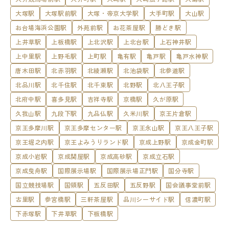
大塚駅
大塚駅前駅
大塚・帝京大学駅
大手町駅
大山駅
お台場海浜公園駅
外苑前駅
お花茶屋駅
勝どき駅
上井草駅
上板橋駅
上北沢駅
上北台駅
上石神井駅
上中里駅
上野毛駅
上町駅
亀有駅
亀戸駅
亀戸水神駅
唐木田駅
北赤羽駅
北綾瀬駅
北池袋駅
北参道駅
北品川駅
北千住駅
北千束駅
北野駅
北八王子駅
北府中駅
喜多見駅
吉祥寺駅
京橋駅
久が原駅
久我山駅
九段下駅
九品仏駅
久米川駅
京王片倉駅
京王多摩川駅
京王多摩センター駅
京王永山駅
京王八王子駅
京王堀之内駅
京王よみうりランド駅
京成上野駅
京成金町駅
京成小岩駅
京成関屋駅
京成高砂駅
京成立石駅
京成曳舟駅
国際展示場駅
国際展示場正門駅
国分寺駅
国立競技場駅
国領駅
五反田駅
五反野駅
国会議事堂前駅
古里駅
参宮橋駅
三軒茶屋駅
品川シーサイド駅
信濃町駅
下赤塚駅
下井草駅
下板橋駅