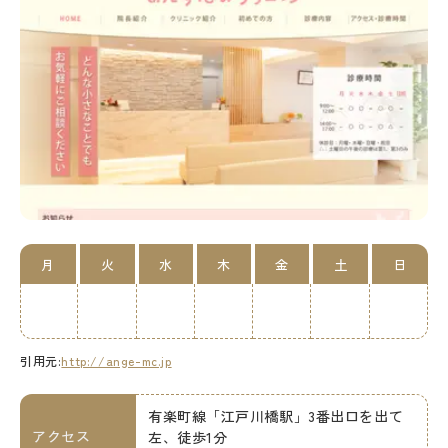
月
火
水
木
金
土
日
引用元:
http://ange-mc.jp
有楽町線「江戸川橋駅」3番出口を出て
アクセス
左、徒歩1分