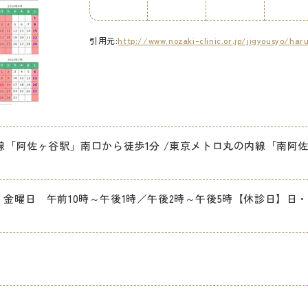
引用元:
http://www.nozaki-clinic.or.jp/jigyousyo/har
央線「阿佐ヶ谷駅」南口から徒歩1分 /東京メトロ丸の内線「南阿佐
・金曜日 午前10時～午後1時／午後2時～午後5時【休診日】日