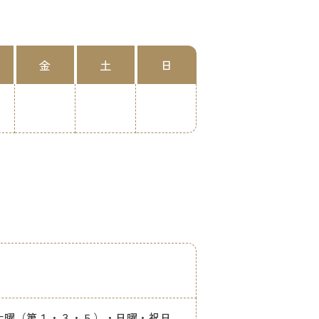
金
土
日
【休診日】木曜・土曜（第１・３・５）・日曜・祝日