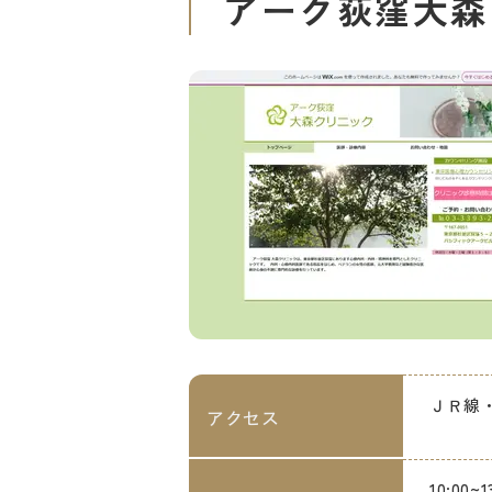
アーク荻窪大森
ＪＲ線
アクセス
10:00