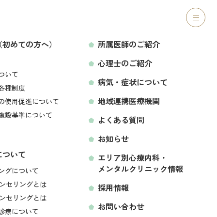
ご紹介
心理士のご紹介
病気・症状について
アクセス
リニック
（初めての方へ）
所属医師のご紹介
心理士のご紹介
LINEから予約する
ついて
病気・症状について
各種制度
地域連携医療機関
の使用促進について
療内科・メンタ
施設基準について
よくある質問
お知らせ
について
エリア別心療内科・
メンタルクリニック情報
空き状況をみて予約する
ングについて
ンセリングとは
採用情報
ンセリングとは
お問い合わせ
診療について