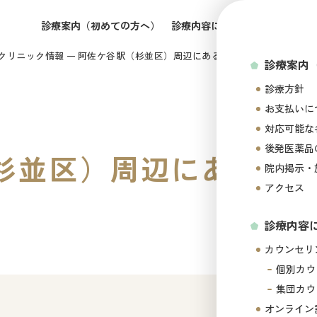
診療案内（初めての方へ）
診療内容について
所属医師の
クリニック情報
阿佐ケ谷駅（杉並区）周辺にある心療内科・メンタルク
診療案内
診療方針
お支払いに
対応可能な
後発医薬品
杉並区）周辺にある心
院内掲示・
アクセス
診療内容
カウンセリ
個別カウ
集団カウ
オンライン