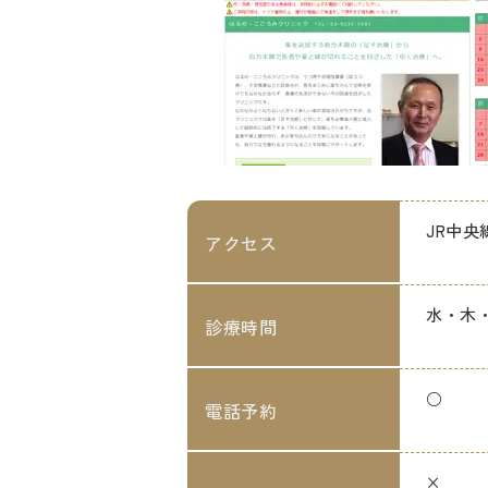
JR中
アクセス
水・木
診療時間
○
電話予約
×