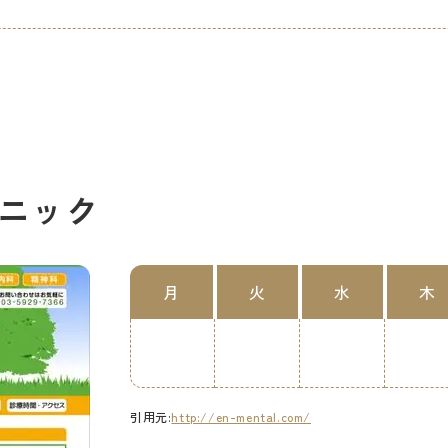
ニック
月
火
水
木
引用元:
http://en-mental.com/