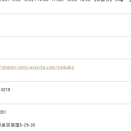
/ohmori-clinic.wixsite.com/ogikubo
-0218
051
並区荻窪5-29-20