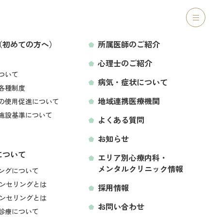
ご紹介
心理士のご紹介
病気・症状について
アクセス
ック
（初めての方へ）
所属医師のご紹介
心理士のご紹介
LINEから予約する
ついて
病気・症状について
各種制度
地域連携医療機関
の使用促進について
科・メンタルク
施設基準について
よくある質問
お知らせ
について
エリア別心療内科・
メンタルクリニック情報
空き状況をみて予約する
ングについて
ンセリングとは
採用情報
ンセリングとは
お問い合わせ
診療について