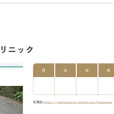
リニック
月
火
水
木
引用元:
https://yoshizawaymc.wixsite.com/homepage