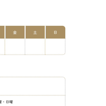
金
土
日
】木曜・日曜