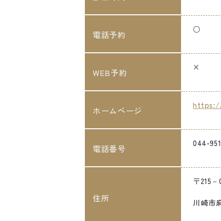
○
電話予約
×
WEB予約
https:/
ホームページ
044-951
電話番号
〒215－0
住所
川崎市麻