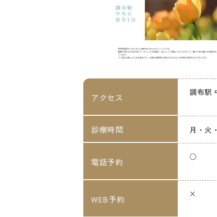
調布駅 
アクセス
診療時間
月・火・金
○
電話予約
×
WEB予約