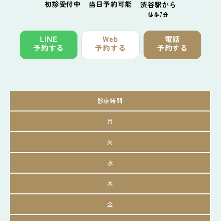
初診
受付中
当日予約
可能
渋谷駅から
徒歩7分
LINE
Web
電話
予約する
予約する
予約する
診療時間
月
火
水
木
金