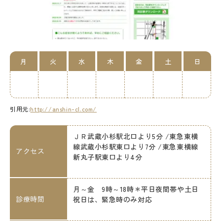
月
火
水
木
金
土
日
引用元:
http://anshin-cl.com/
ＪＲ武蔵小杉駅北口より5分 /東急東横
線武蔵小杉駅東口より7分 /東急東横線
アクセス
新丸子駅東口より4分
月～金 9時～18時＊平日夜間帯や土日
診療時間
祝日は、緊急時のみ対応