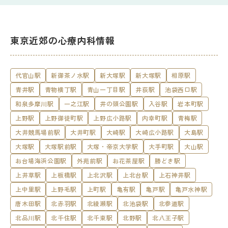
東京近郊の心療内科情報
代官山駅
新御茶ノ水駅
新大塚駅
新大塚駅
相原駅
青井駅
青物横丁駅
青山一丁目駅
井荻駅
池袋西口駅
和泉多摩川駅
一之江駅
井の頭公園駅
入谷駅
岩本町駅
上野駅
上野御徒町駅
上野広小路駅
内幸町駅
青梅駅
大井競馬場前駅
大井町駅
大崎駅
大崎広小路駅
大島駅
大塚駅
大塚駅前駅
大塚・帝京大学駅
大手町駅
大山駅
お台場海浜公園駅
外苑前駅
お花茶屋駅
勝どき駅
上井草駅
上板橋駅
上北沢駅
上北台駅
上石神井駅
上中里駅
上野毛駅
上町駅
亀有駅
亀戸駅
亀戸水神駅
唐木田駅
北赤羽駅
北綾瀬駅
北池袋駅
北参道駅
北品川駅
北千住駅
北千束駅
北野駅
北八王子駅