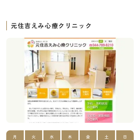
元住吉えみ心療クリニック
月
火
水
木
金
土
日