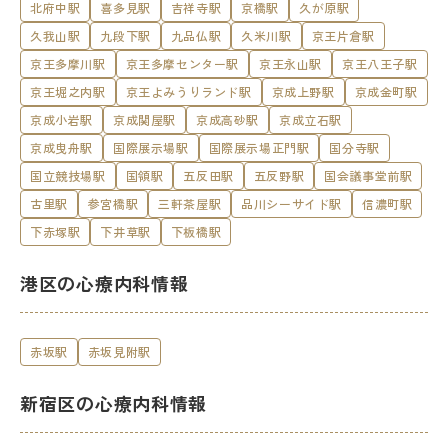
北府中駅
喜多見駅
吉祥寺駅
京橋駅
久が原駅
久我山駅
九段下駅
九品仏駅
久米川駅
京王片倉駅
京王多摩川駅
京王多摩センター駅
京王永山駅
京王八王子駅
京王堀之内駅
京王よみうりランド駅
京成上野駅
京成金町駅
京成小岩駅
京成関屋駅
京成高砂駅
京成立石駅
京成曳舟駅
国際展示場駅
国際展示場正門駅
国分寺駅
国立競技場駅
国領駅
五反田駅
五反野駅
国会議事堂前駅
古里駅
参宮橋駅
三軒茶屋駅
品川シーサイド駅
信濃町駅
下赤塚駅
下井草駅
下板橋駅
港区の心療内科情報
赤坂駅
赤坂見附駅
新宿区の心療内科情報